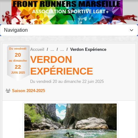
Panneau de gestion des cookies
Du
vendredi
Accueil
Verdon Expérience
20
VERDON
au
dimanche
22
EXPÉRIENCE
JUIN
2025
Du
vendredi
20
au
dimanche
22
juin
2025
Saison 2024-2025