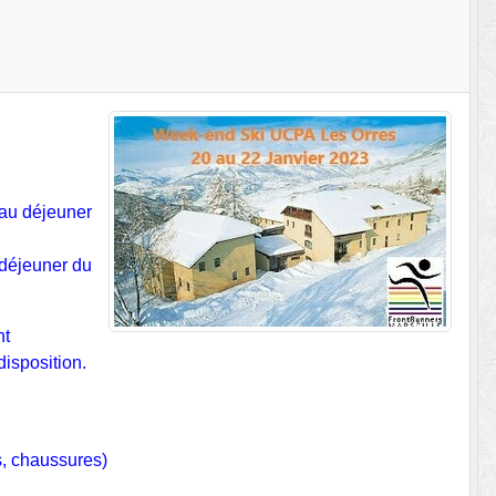
 au déjeuner
 déjeuner du
nt
disposition.
s, chaussures)