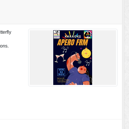
terfly
ions.