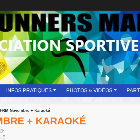
INFOS PRATIQUES
PHOTOS & VIDÉOS
PART
 FRM Novembre + Karaoké
MBRE + KARAOKÉ
02h
LLE